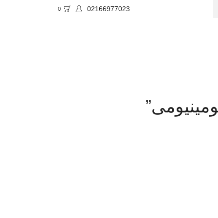
02166977023
0
SE
مینیومی”