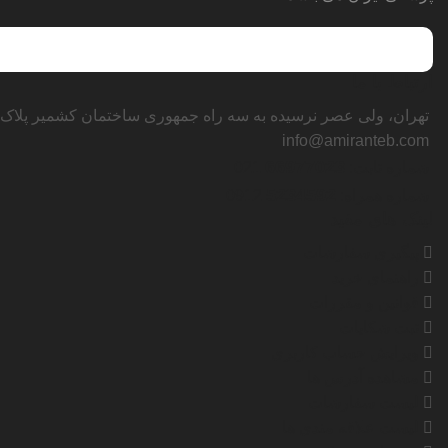
ارتباط با ما
تهران، ولی عصر نرسیده به سه راه جمهوری ساختمان کشمیر پلاک ۱۲۴۵
info@amiranteb.com
66977023
شماره ثابت:
021
5234592
شماره همراه:
0912
لینک های مفید
پیگیری سفارشات
راهنمای خرید
قوانین و مقررات
ثبت شکایات
ویرایش حساب کاربری
مشاهده آدرس ها
لیست سفارشات
لیست علاقه مندی ها