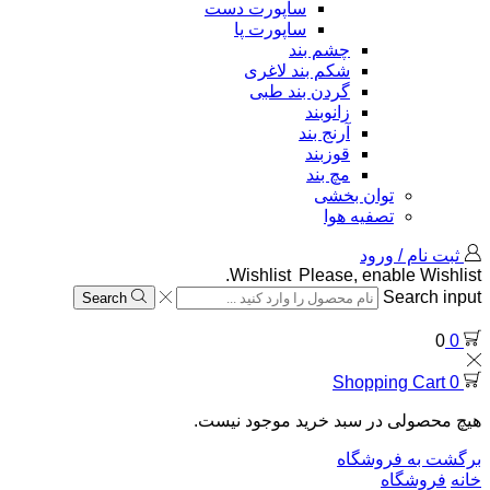
ساپورت دست
ساپورت پا
چشم بند
شکم بند لاغری
گردن بند طبی
زانوبند
آرنج بند
قوزبند
مچ بند
توان بخشی
تصفیه هوا
ثبت نام / ورود
Wishlist
Please, enable Wishlist.
Search input
Search
0
0
Shopping Cart
0
هیچ محصولی در سبد خرید موجود نیست.
برگشت به فروشگاه
خانه
فروشگاه