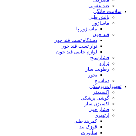
ضد عفونی
سلامت خانگی
بالش طبی
ماساژور
ماساژور پا
قند خون
دستگاه تست قند خون
نوار تست قند خون
لوازم جانبی قند خون
فشارسنج
ترازو
رطوبت ساز
بخور
دماسنج
تجهیزات پزشکی
اکسیمتر
گوشی پزشکی
اکسیژن ساز
فشار خون
ارتوپدی
کمربند طبی
قوزک بند
ساپورت