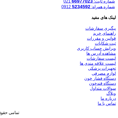
66977023
شماره ثابت:
021
5234592
شماره همراه:
0912
لینک های مفید
پیگیری سفارشات
راهنمای خرید
قوانین و مقررات
ثبت شکایات
ویرایش حساب کاربری
مشاهده آدرس ها
لیست سفارشات
لیست علاقه مندی ها
تجهیزات پزشکی
لوازم مصرفی
دستگاه فشار خون
دستگاه قندخون
سوالات متداول
وبلاگ
درباره ما
تماس با ما
تمامی حقوق