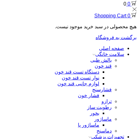
0
0
Shopping Cart
0
هیچ محصولی در سبد خرید موجود نیست.
برگشت به فروشگاه
صفحه اصلی
سلامت خانگی
بالش طبی
قند خون
دستگاه تست قند خون
نوار تست قند خون
لوازم جانبی قند خون
فشارسنج
فشار خون
ترازو
رطوبت ساز
بخور
ماساژور
ماساژور پا
دماسنج
تجهیزات پزشکی