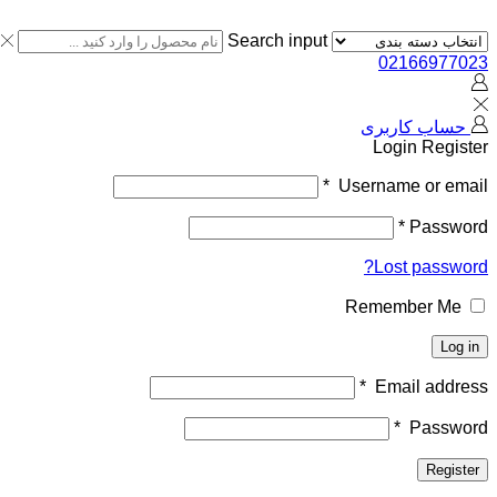
Search input
02166977023
حساب کاربری
Login
Register
*
Username or email
*
Password
Lost password?
Remember Me
Log in
*
Email address
*
Password
Register