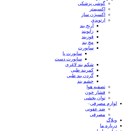
گوشی پزشکی
اکسیمتر
اکسیژن ساز
ارتوپدی
آرنج بند
زانوبند
قوزبند
مچ بند
ساپورت
ساپورت پا
ساپورت دست
شکم بند لاغری
کمربند طبی
گردن بند طبی
چشم بند
تصفیه هوا
فشار خون
توان بخشی
لوازم مصرفی
ضد عفونی
مصرفی
وبلاگ
درباره ما