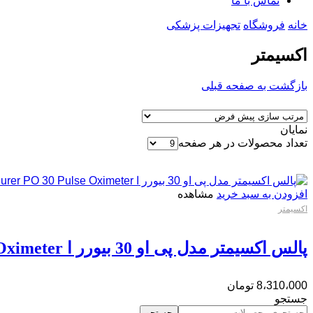
تماس با ما
خانه
فروشگاه
تجهیزات پزشکی
اکسیمتر
بازگشت به صفحه قبلی
نمایان
تعداد محصولات در هر صفحه
افزودن به سبد خرید
مشاهده
اکسیمتر
پالس اکسیمتر مدل پی او 30 بیورر ا Beurer PO 30 Pulse Oximeter
8،310،000
تومان
جستجو
جستجو