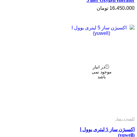
5 liter Oxygen enerator
16،450،000
تومان
در انبار
موجود نمی
باشد
اکسیژن ساز
اکسیژن ساز 5 لیتری یوول ا
(yuwell)