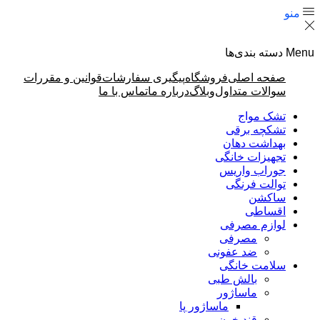
منو
Menu
دسته بندی‌ها
صفحه اصلی
فروشگاه
پیگیری سفارشات
قوانین و مقررات
سوالات متداول
وبلاگ
درباره ما
تماس با ما
تشک مواج
تشکچه برقی
بهداشت دهان
تجهیزات خانگی
جوراب واریس
توالت فرنگی
ساکشن
اقساطی
لوازم مصرفی
مصرفی
ضد عفونی
سلامت خانگی
بالش طبی
ماساژور
ماساژور پا
قند خون