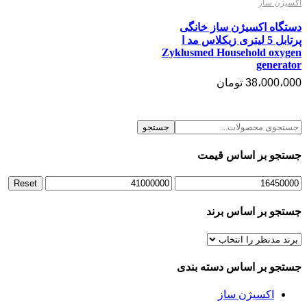
اکسیژن ساز
دستگاه اکسیژن ساز خانگی
پرتابل 5 لیتری زیکلاس مد ا
Zyklusmed Household oxygen
generator
38،000،000
تومان
جستجو
جستجو بر اساس قیمت
Reset
جستجو بر اساس برند
جستجو بر اساس دسته بندی
اکسیژن ساز