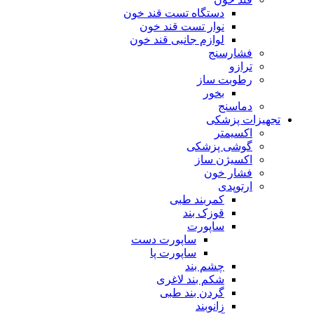
دستگاه تست قند خون
نوار تست قند خون
لوازم جانبی قند خون
فشارسنج
ترازو
رطوبت ساز
بخور
دماسنج
تجهیزات پزشکی
اکسیمتر
گوشی پزشکی
اکسیژن ساز
فشار خون
ارتوپدی
کمربند طبی
قوزک بند
ساپورت
ساپورت دست
ساپورت پا
چشم بند
شکم بند لاغری
گردن بند طبی
زانوبند