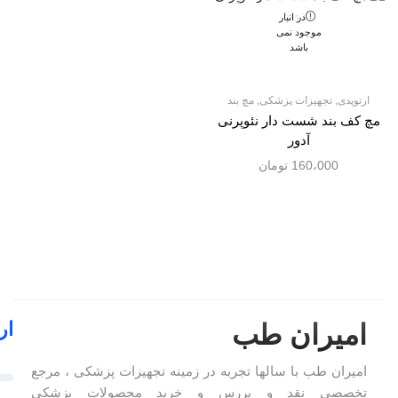
در انبار
موجود نمی
باشد
ارتوپدی
,
تجهیزات پزشکی
,
مچ بند
مچ کف بند شست دار نئوپرنی
آدور
160،000
تومان
ار
امیران طب
امیران طب با سالها تجربه در زمینه تجهیزات پزشکی ، مرجع
تخصصی نقد و بررس و خرید محصولات پزشکی